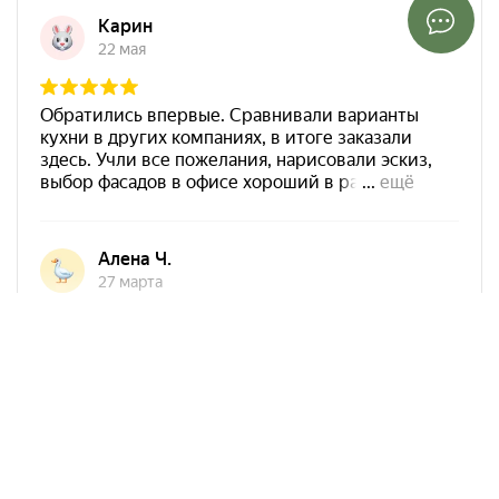
Арко Мебель на карте Ростова-на-Дону — Яндекс Карты