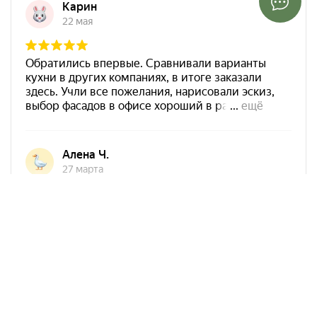
Арко Мебель на карте Ростова-на-Дону — Яндекс Карты