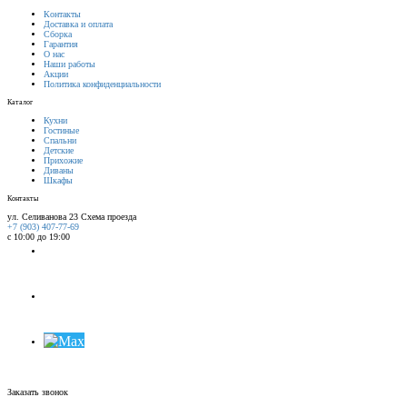
Контакты
Доставка и оплата
Сборка
Гарантия
О нас
Наши работы
Акции
Политика конфиденциальности
Каталог
Кухни
Гостиные
Спальни
Детские
Прихожие
Диваны
Шкафы
Контакты
ул. Селиванова 23
Схема проезда
+7 (903) 407-77-69
с 10:00 до 19:00
Заказать звонок