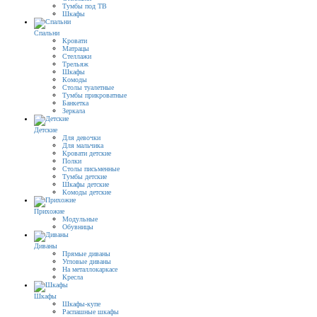
Тумбы под ТВ
Шкафы
Спальни
Кровати
Матрацы
Стеллажи
Трельяж
Шкафы
Комоды
Столы туалетные
Тумбы прикроватные
Банкетка
Зеркала
Детские
Для девочки
Для мальчика
Кровати детские
Полки
Столы письменные
Тумбы детские
Шкафы детские
Комоды детские
Прихожие
Модульные
Обувницы
Диваны
Прямые диваны
Угловые диваны
На металлокаркасе
Кресла
Шкафы
Шкафы-купе
Распашные шкафы