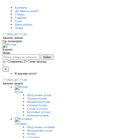
Контакты
Доставка и оплата
Сборка
Гарантия
О нас
Наши работы
Акции
+7 (903) 407-77-69
Заказать звонок
Где посмотреть
Каталог
Меню
Найти
ул. Селиванова 23
Схема проезда
0
0
В корзине пусто!
+7 (903) 407-77-69
Заказать звонок
Кухни
Модульные кухни
Угловые кухни
Маленькие кухни
Готовые кухни
Столы и стулья
Кухонные уголки
Комплектующие
Гостиные
Модульные гостиные
Журнальные столы
Полки
Стеллажи