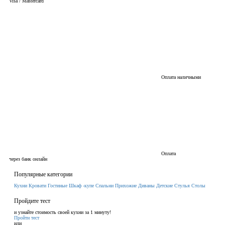
Visa / Mastercard
Оплата наличными
Оплата
через банк онлайн
Популярные категории
Кухни
Кровати
Гостиные
Шкаф -купе
Спальни
Прихожие
Диваны
Детские
Стулья
Столы
Пройдите тест
и узнайте стоимость своей кухни за 1 минуту!
Пройти тест
или