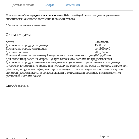
Доставка и оплата
Сборка
Отзывы (0)
При заказе мебели
предоплата составляет 30%
от общей суммы по договору остаток
оплачивается уже после получения и приемки товара.
Сборка оплачивается отдельно.
Стоимость услуг
Услуга
Стоимость
Доставка по городу до подъезда
1500 руб
Доставка по городу с подъемом
от 1800 руб
Доставка за город
70 руб/км
Поэтажный подъем столешниц 3 метра и меньше (в лифт не входит)
300 руб/этаж
Для столешниц более 3х метров - услуга поэтажного подъема не предоставляется
Доставка по городу с заносом в помещение осуществляется при возможности подъезда
грузового автомобиля ко входу или подъезду на расстоянии не более 10 метров, а также при
работающем грузовом лифте, в который помещаются все позиции заказа. В иных случаях
стоимость рассчитывается и согласовывается с сотрудниками доставки, в зависимости от
расстояний и объема заказа.
Способ оплаты
Картой