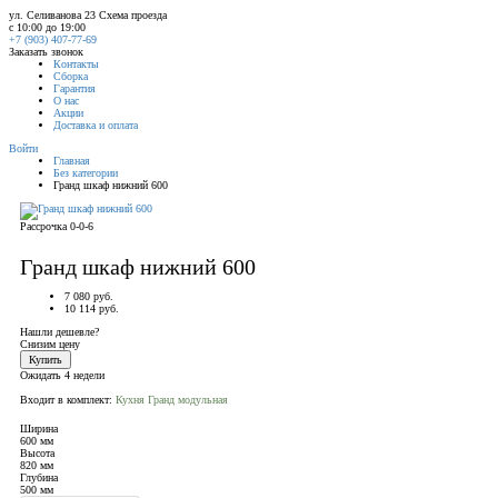
ул. Селиванова 23
Схема проезда
с 10:00 до 19:00
+7 (903) 407-77-69
Заказать звонок
Контакты
Сборка
Гарантия
О нас
Акции
Доставка и оплата
Войти
Главная
Без категории
Гранд шкаф нижний 600
Рассрочка 0-0-6
Гранд шкаф нижний 600
7 080 руб.
10 114 руб.
Нашли дешевле?
Снизим цену
Купить
Ожидать 4 недели
Входит в комплект:
Кухня Гранд модульная
Ширина
600 мм
Высота
820 мм
Глубина
500 мм