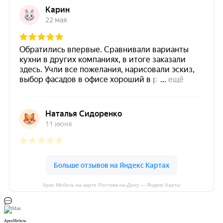
Арко Мебель на карте Ростова-на-Дону — Яндекс Карты
АркоМебель