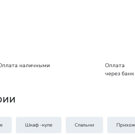
Оплата наличными
Оплата
через банк
рии
е
Шкаф -купе
Спальни
Прихож