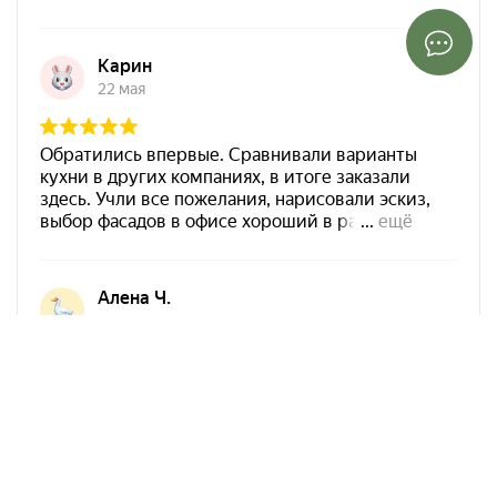
Арко Мебель на карте Ростова-на-Дону — Яндекс Карты