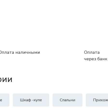
Оплата наличными
Оплата
через банк
рии
е
Шкаф -купе
Спальни
Прихож