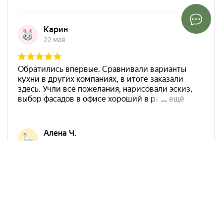
Арко Мебель на карте Ростова-на-Дону — Яндекс Карты