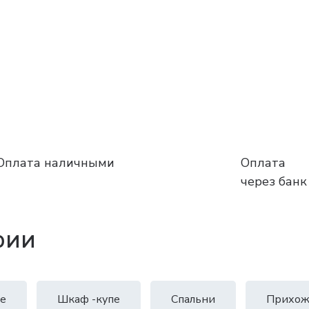
Оплата наличными
Оплата
через банк
рии
е
Шкаф -купе
Спальни
Прихож