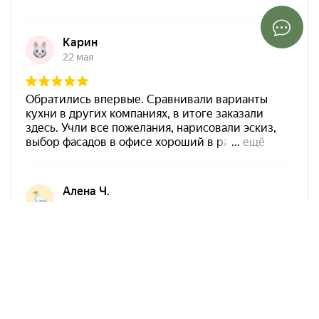
Арко Мебель на карте Ростова-на-Дону — Яндекс Карты