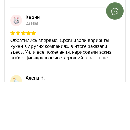
Арко Мебель на карте Ростова-на-Дону — Яндекс Карты