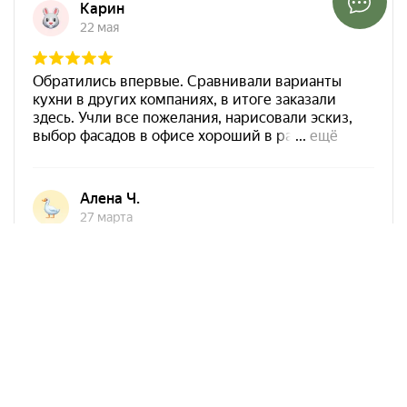
Арко Мебель на карте Ростова-на-Дону — Яндекс Карты