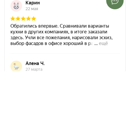
Арко Мебель на карте Ростова-на-Дону — Яндекс Карты