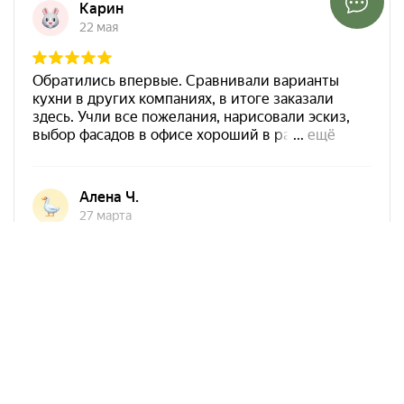
Арко Мебель на карте Ростова-на-Дону — Яндекс Карты