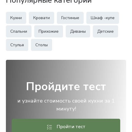
Популярные категории
Кухни
Кровати
Гостиные
Шкаф -купе
Спальни
Прихожие
Диваны
Детские
Стулья
Столы
Пройдите тест
и узнайте стоимость своей кухни за 1
минуту!
Пройти тест