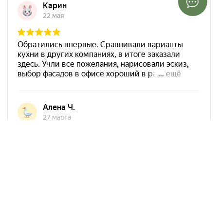
Арко Мебель на карте Ростова-на-Дону — Яндекс Карты