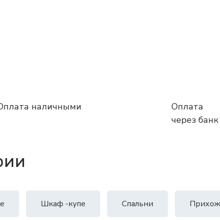
Оплата наличными
Оплата
через банк
рии
е
Шкаф -купе
Спальни
Прихож