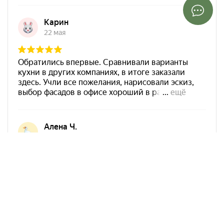
Арко Мебель на карте Ростова-на-Дону — Яндекс Карты