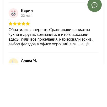
Арко Мебель на карте Ростова-на-Дону — Яндекс Карты