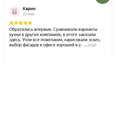
Арко Мебель на карте Ростова-на-Дону — Яндекс Карты