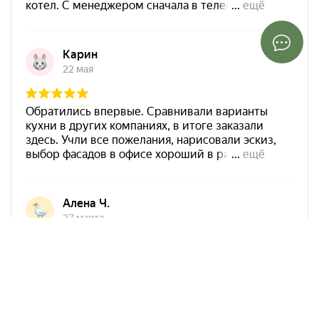
Арко Мебель на карте Ростова-на-Дону — Яндекс Карты