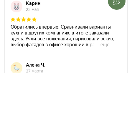
Арко Мебель на карте Ростова-на-Дону — Яндекс Карты