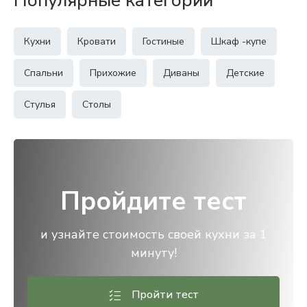
Популярные категории
Кухни
Кровати
Гостиные
Шкаф -купе
Спальни
Прихожие
Диваны
Детские
Стулья
Столы
Пройдите тест
и узнайте стоимость своей кухни за 1
минуту!
Пройти тест