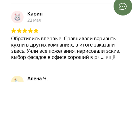
Арко Мебель на карте Ростова-на-Дону — Яндекс Карты