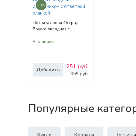
30%
Петля угловая 45 град
Boyard вкладная с
доводчиком с ответной
В наличии
планкой
251 руб.
Добавить
359 руб.
Популярные катего
Кухни
Кровати
Гостины