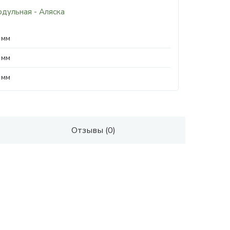
одульная - Аляска
 мм
 мм
 мм
Отзывы (0)