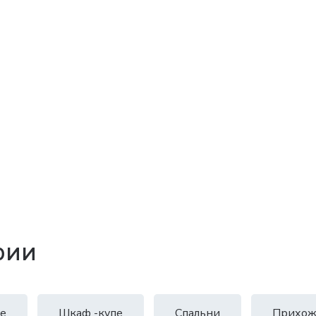
рии
е
Шкаф -купе
Спальни
Прихож