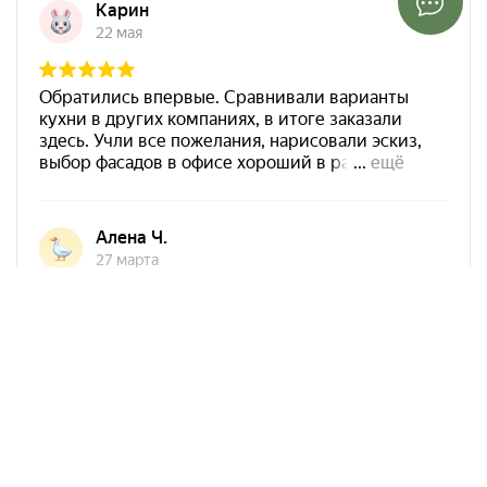
Арко Мебель на карте Ростова-на-Дону — Яндекс Карты