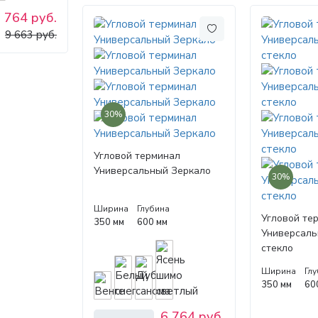
 764 руб.
9 663 руб.
30%
Угловой терминал
Универсальный Зеркало
30%
Ширина
Глубина
Угловой те
350 мм
600 мм
Универсаль
стекло
Ширина
Гл
350 мм
60
6 764 руб.