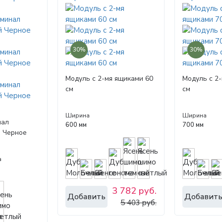
30%
30%
Модуль с 2-мя ящиками 60
Модуль с 2
см
см
Ширина
Ширина
нал
600 мм
700 мм
 Черное
а
м
3 782 руб.
Добавить
Добавит
5 403 руб.