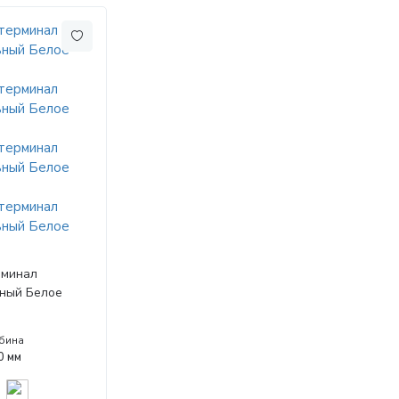
рминал
ный Белое
убина
0 мм