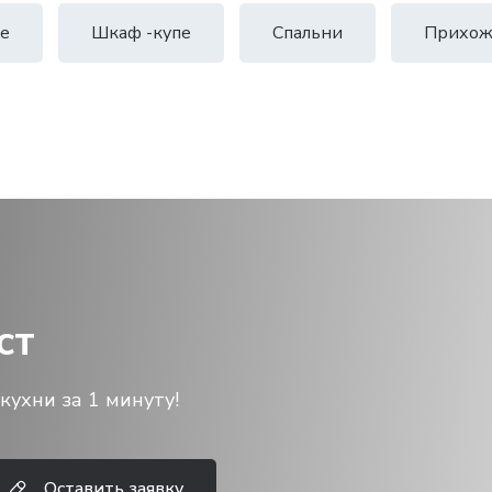
е
Шкаф -купе
Спальни
Прихож
ст
кухни за 1 минуту!
Оставить заявку