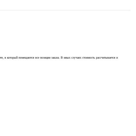
те, в который помещаются все позиции заказа. В иных случаях стоимость рассчитывается и