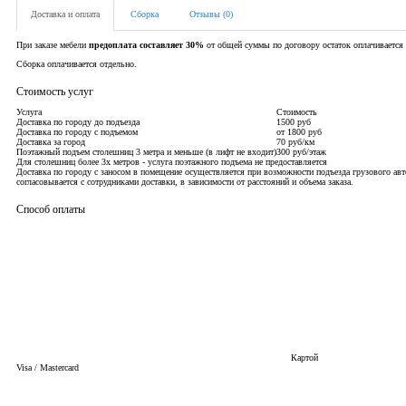
Доставка и оплата
Сборка
Отзывы (0)
При заказе мебели
предоплата составляет 30%
от общей суммы по договору остаток оплачивается 
Сборка оплачивается отдельно.
Стоимость услуг
Услуга
Стоимость
Доставка по городу до подъезда
1500 руб
Доставка по городу с подъемом
от 1800 руб
Доставка за город
70 руб/км
Поэтажный подъем столешниц 3 метра и меньше (в лифт не входит)
300 руб/этаж
Для столешниц более 3х метров - услуга поэтажного подъема не предоставляется
Доставка по городу с заносом в помещение осуществляется при возможности подъезда грузового авт
согласовывается с сотрудниками доставки, в зависимости от расстояний и объема заказа.
Способ оплаты
Картой
Visa / Mastercard