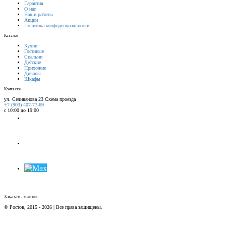
Гарантия
О нас
Наши работы
Акции
Политика конфиденциальности
Каталог
Кухни
Гостиные
Спальни
Детские
Прихожие
Диваны
Шкафы
Контакты
ул. Селиванова 23
Схема проезда
+7 (903) 407-77-69
с 10:00 до 19:00
Заказать звонок
© Ростов, 2015 - 2026 | Все права защищены.