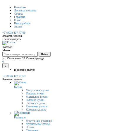
Контакты
Доставка и оплата
Сборка
Гарантия
О нас
Наши работы
Акции
+7 (903) 407-77-69
Заказать звонок
Где посмотреть
Каталог
Меню
Найти
ул. Селиванова 23
Схема проезда
0
0
В корзине пусто!
+7 (903) 407-77-69
Заказать звонок
Кухни
Модульные кухни
Угловые кухни
Маленькие кухни
Готовые кухни
Столы и стулья
Кухонные уголки
Комплектующие
Гостиные
Модульные гостиные
Журнальные столы
Полки
Стеллажи