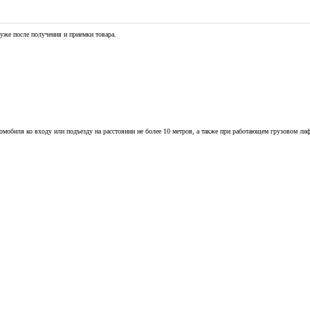
уже после получения и приемки товара.
омобиля ко входу или подъезду на расстоянии не более 10 метров, а также при работающем грузовом лиф