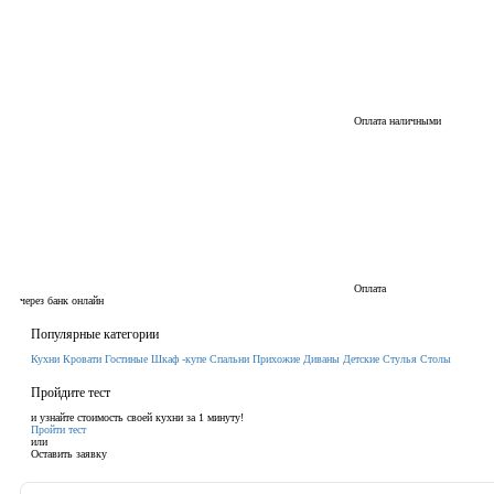
Оплата наличными
Оплата
через банк онлайн
Популярные категории
Кухни
Кровати
Гостиные
Шкаф -купе
Спальни
Прихожие
Диваны
Детские
Стулья
Столы
Пройдите тест
и узнайте стоимость своей кухни за 1 минуту!
Пройти тест
или
Оставить заявку