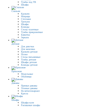
Тумбы под ТВ
Шкафы
Спальни
Кровати
Матрацы
Стеллажи
Трельяж
Шкафы
Комоды
Столы туалетные
Тумбы прикроватные
Банкетка
Зеркала
Детские
Для девочки
Для мальчика
Кровати детские
Полки
Столы письменные
Тумбы детские
Шкафы детские
Комоды детские
Прихожие
Модульные
Обувницы
Диваны
Прямые диваны
Угловые диваны
На металлокаркасе
Кресла
Шкафы
Шкафы-купе
Распашные шкафы