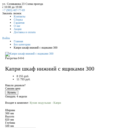
ул. Селиванова 23
Схема проезда
с 10:00 до 19:00
+7 (903) 407-77-69
Заказать звонок
Контакты
Сборка
Гарантия
О нас
Акции
Доставка и оплата
Войти
Главная
Без категории
Капри шкаф нижний с ящиками 300
Рассрочка 0-0-6
Капри шкаф нижний с ящиками 300
8 255 руб.
11 793 руб.
Нашли дешевле?
Снизим цену
Купить
Ожидать 4 недели
Входит в комплект:
Кухня модульная - Капри
Ширина
300 мм
Высота
820 мм
Глубина
500 мм