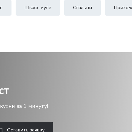
е
Шкаф -купе
Спальни
Прихож
ст
кухни за 1 минуту!
Оставить заявку